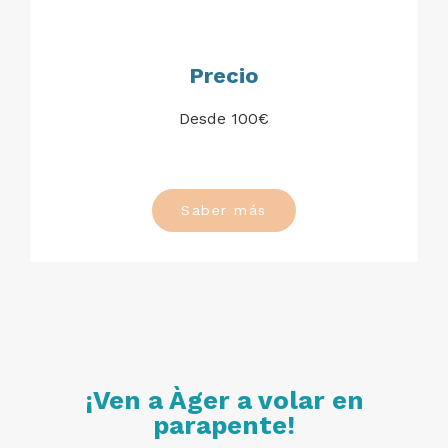
Precio
Desde 100€
Saber más
¡Ven a Àger a volar en
parapente!