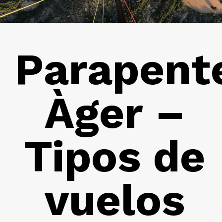
Parapent
Àger –
Tipos de
vuelos