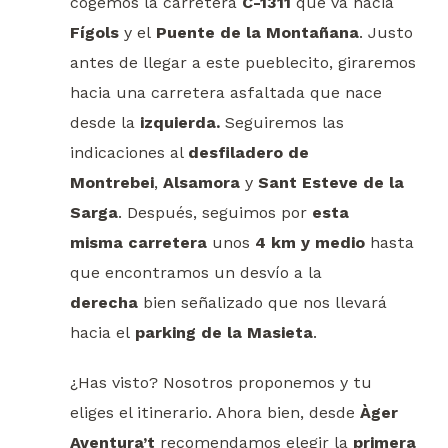
cogemos la carretera
C-1311
que va hacia
Fígols
y el
Puente de la Montañana
. Justo
antes de llegar a este pueblecito, giraremos
hacia una carretera asfaltada que nace
desde la
izquierda.
Seguiremos las
indicaciones al
desfiladero de
Montrebei
,
Alsamora
y
Sant Esteve de la
Sarga
. Después, seguimos por
esta
misma
carretera
unos
4 km y medio
hasta
que encontramos un desvío a la
derecha
bien señalizado que nos llevará
hacia el
parking de la Masieta
.
¿Has visto? Nosotros proponemos y tu
eliges el itinerario. Ahora bien, desde
Àger
Aventura’t
recomendamos elegir la
primera