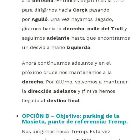
a la
derecha
. Entonces dejaremos la C-12
para dirigirnos hacia
Corçà
pasando
por
Agulló
. Una vez hayamos llegado,
giramos hacia la
derecha
,
calle del Trull
y
seguimos
adelante
hasta que encontramos
un desvío a mano
izquierda
.
Ahora continuamos adelante y en el
próximo cruce nos mantenemos a la
derecha
. Por último, volvemos a mantener
la
dirección adelante
y ¡fin! Ya hemos
llegado al
destino final
.
OPCIÓN B – Objetivo: parking de la
Masieta, punto de referencia: Tremp.
Nos dirigimos hacia Tremp. Esta vez