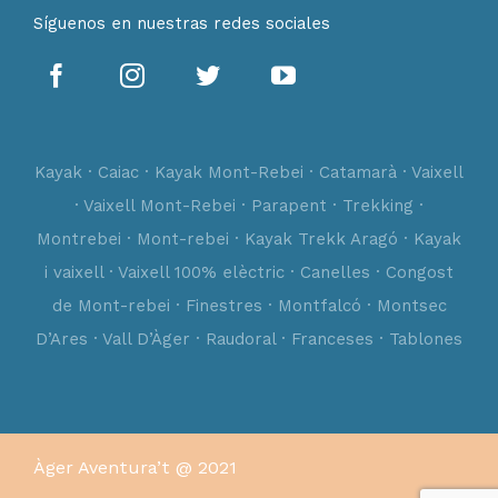
Síguenos en nuestras redes sociales
Kayak · Caiac · Kayak Mont-Rebei · Catamarà · Vaixell
· Vaixell Mont-Rebei · Parapent · Trekking ·
Montrebei · Mont-rebei · Kayak Trekk Aragó · Kayak
i vaixell · Vaixell 100% elèctric · Canelles · Congost
de Mont-rebei · Finestres · Montfalcó · Montsec
D’Ares · Vall D’Àger · Raudoral · Franceses · Tablones
Àger Aventura’t @ 2021