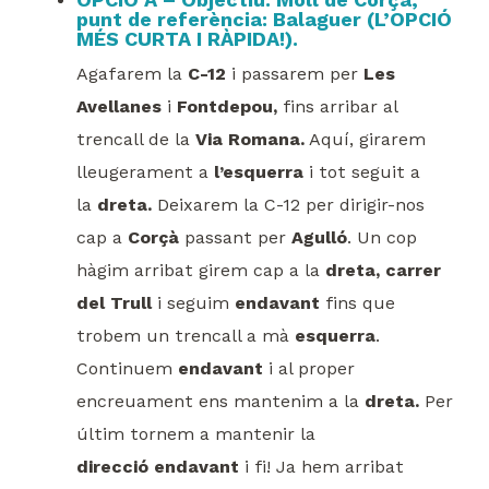
punt de referència: Balaguer (L’OPCIÓ
MÉS CURTA I RÀPIDA!).
Agafarem la
C-12
i passarem per
Les
Avellanes
i
Fontdepou,
fins arribar al
trencall de la
Via Romana.
Aquí, girarem
lleugerament a
l’esquerra
i tot seguit a
la
dreta.
Deixarem la C-12 per dirigir-nos
cap a
Corçà
passant per
Agulló
. Un cop
hàgim arribat girem cap a la
dreta, carrer
del Trull
i seguim
endavant
fins que
trobem un trencall a mà
esquerra
.
Continuem
endavant
i al proper
encreuament ens mantenim a la
dreta.
Per
últim tornem a mantenir la
direcció
endavant
i fi! Ja hem arribat