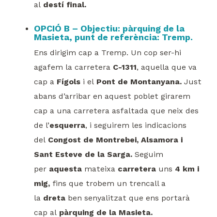
al
destí final.
OPCIÓ B – Objectiu: pàrquing de la
Masieta, punt de referència: Tremp.
Ens dirigim cap a Tremp. Un cop ser-hi
agafem la carretera
C-1311
, aquella que va
cap a
Fígols
i el
Pont de Montanyana.
Just
abans d’arribar en aquest poblet girarem
cap a una carretera asfaltada que neix des
de l’
esquerra
, i seguirem les indicacions
del
Congost de Montrebei, Alsamora i
Sant Esteve de la Sarga.
Seguim
per
aquesta
mateixa
carretera
uns
4 km i
mig,
fins que trobem un trencall a
la
dreta
ben senyalitzat que ens portarà
cap al
pàrquing de la Masieta.