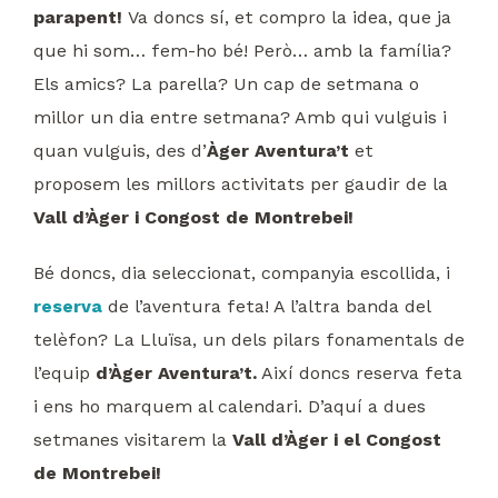
parapent!
Va doncs sí, et compro la idea, que ja
que hi som… fem-ho bé! Però… amb la família?
Els amics? La parella? Un cap de setmana o
millor un dia entre setmana? Amb qui vulguis i
quan vulguis, des d’
Àger Aventura’t
et
proposem les millors activitats per gaudir de la
Vall d’Àger i Congost de Montrebei!
Bé doncs, dia seleccionat, companyia escollida, i
reserva
de l’aventura feta! A l’altra banda del
telèfon? La Lluïsa, un dels pilars fonamentals de
l’equip
d’Àger Aventura’t.
Així doncs reserva feta
i ens ho marquem al calendari. D’aquí a dues
setmanes visitarem la
Vall d’Àger i el Congost
de Montrebei!