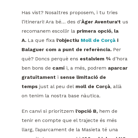
Has vist? Nosaltres proposem, i tu tries
l’itinerari! Ara bé… des d’
Àger Aventura’t
us
recomanem escollir la
primera opció, la
A.
La que fixa
l’objectiu
Moll de Corçà
i
Balaguer com a punt de referència.
Per
què? Doncs perquè ens
estalviem ¾
d’hora
ben bons de
camí
i, a més, podrem
aparcar
gratuïtament
i
sense limitació de
temps
just al peu del
moll de Corçà
, allà
on tenim la nostra base nàutica.
En canvi si prioritzem
l’opció B,
hem de
tenir en compte que el trajecte és més
llarg, l’aparcament de la Masieta té una