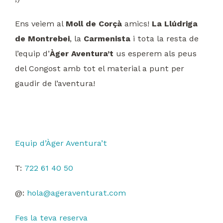
Ens veiem al
Moll de Corçà
amics!
La Llúdriga
de Montrebei
, la
Carmenista
i tota la resta de
l’equip d’
Àger Aventura’t
us esperem als peus
del Congost amb tot el material a punt per
gaudir de l’aventura!
Equip d’Àger Aventura’t
T:
722 61 40 50
@:
hola@ageraventurat.com
Fes la teva reserva