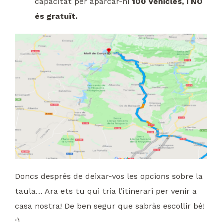
capacitat per aparcar-hi
100 vehicles, i NO
és gratuït.
Doncs després de deixar-vos les opcions sobre la
taula… Ara ets tu qui tria l’itinerari per venir a
casa nostra! De ben segur que sabràs escollir bé!
;)