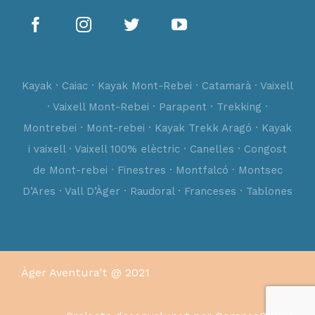
Kayak · Caiac · Kayak Mont-Rebei · Catamarà · Vaixell
· Vaixell Mont-Rebei · Parapent · Trekking ·
Montrebei · Mont-rebei · Kayak Trekk Aragó · Kayak
i vaixell · Vaixell 100% elèctric · Canelles · Congost
de Mont-rebei · Finestres · Montfalcó · Montsec
D’Ares · Vall D’Àger · Raudoral · Franceses · Tablones
Àger Aventura’t @ 2021