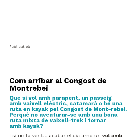
Publicat el:
Com arribar al Congost de
Montrebei
Que si vol amb
parapent
, un passeig
amb
vaixell elèctric
,
catamarà
o bé una
ruta en
kayak
pel
Congost de Mont-rebei
.
Perquè no aventurar-se amb una bona
ruta mixta de
vaixell-trek
i tornar
amb
kayak
?
I si no fa vent… acabar el dia amb un
vol amb