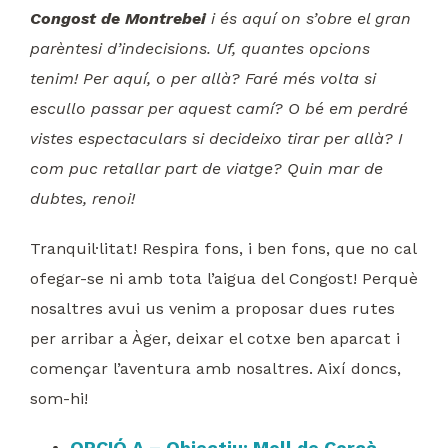
Congost de Montrebei
i és aquí on s’obre el gran
parèntesi d’indecisions. Uf, quantes opcions
tenim! Per aquí, o per allà? Faré més volta si
escullo passar per aquest camí? O bé em perdré
vistes espectaculars si decideixo tirar per allà? I
com puc retallar part de viatge? Quin mar de
dubtes, renoi!
Tranquil·litat! Respira fons, i ben fons, que no cal
ofegar-se ni amb tota l’aigua del Congost! Perquè
nosaltres avui us venim a proposar dues rutes
per arribar a Àger, deixar el cotxe ben aparcat i
començar l’aventura amb nosaltres. Així doncs,
som-hi!
OPCIÓ A – Objectiu: Moll de Corçà,