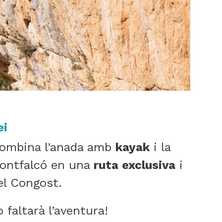
ei
e combina l’anada amb
kayak
i la
Montfalcó en una
ruta exclusiva
i
el Congost.
 faltarà l’aventura!