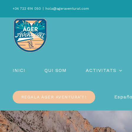
Skip
+34 722 614 050
|
hola@ageraventurat.com
to
content
INICI
QUI SOM
ACTIVITATS
Españo
REGALA ÀGER AVENTURA’T!