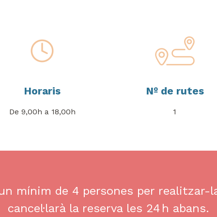
Horaris
Nº de rutes
De 9,00h a 18,00h
1
un mínim de 4 persones per realitzar-la
cancel·larà la reserva les 24 h abans.