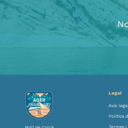
No
Legal
Avís lega
Política 
Termes i 
Moll de Corçà