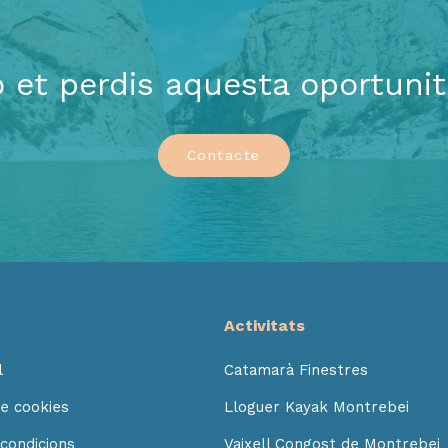
 et perdis aquesta oportunit
Contacte
Activitats
l
Catamarà Finestres
de cookies
Lloguer Kayak Montrebei
condicions
Vaixell Congost de Montrebei