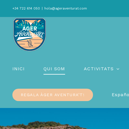
Skip
+34 722 614 050
|
hola@ageraventurat.com
to
content
INICI
QUI SOM
ACTIVITATS
Españo
REGALA ÀGER AVENTURA’T!