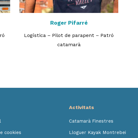
Roger Pifarré
ró
Logística – Pilot de parapent – Patró
catamarà
Activitats
l
Catamarà Finestres
de cookies
Lloguer Kayak Montrebei