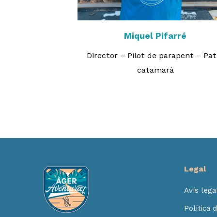
Miquel Pifarré
Director – Pilot de parapent – Pat
catamarà
Legal
Avís lega
Política 