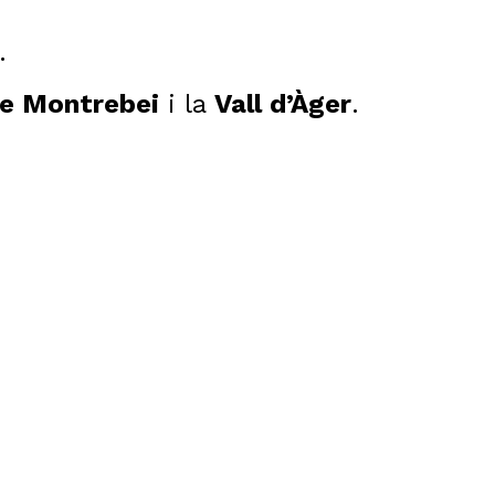
.
e Montrebei
i la
Vall d’Àger
.