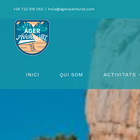
Skip
+34 722 614 050
|
hola@ageraventurat.com
to
content
INICI
QUI SOM
ACTIVITATS