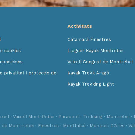
Activitats
l
Catamarà Finestres
de cookies
Lloguer Kayak Montrebei
condicions
Vaixell Congost de Montrebei
de privatitat i proteccio de
Kayak Trekk Aragó
Kayak Trekking Light
xell · Vaixell Mont-Rebei · Parapent · Trekking · Montrebei · 
t de Mont-rebei · Finestres · Montfalcó · Montsec D’Ares · Val