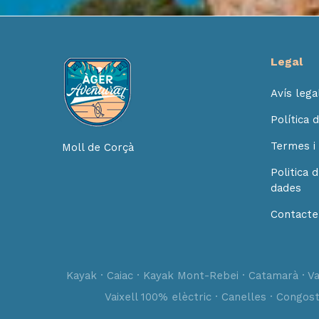
Legal
Avís lega
Política 
Termes i 
Moll de Corçà
Politica 
dades
Contacte
Kayak · Caiac · Kayak Mont-Rebei · Catamarà · Vai
Vaixell 100% elèctric · Canelles · Congos