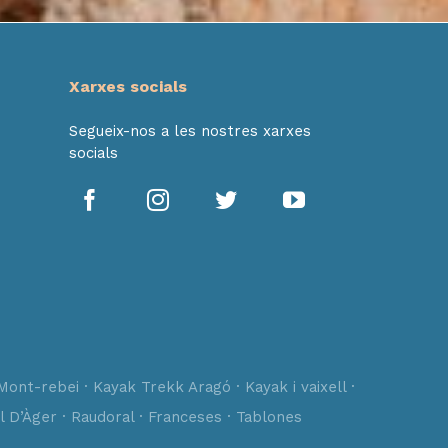
Xarxes socials
Segueix-nos a les nostres xarxes
socials
Mont-rebei · Kayak Trekk Aragó · Kayak i vaixell ·
l D’Àger · Raudoral · Franceses · Tablones