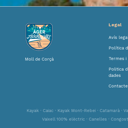
Legal
Avís lega
Política 
Termes i 
Moll de Corçà
Politica 
dades
Contacte
Kayak · Caiac · Kayak Mont-Rebei · Catamarà · Vai
Vaixell 100% elèctric · Canelles · Congos