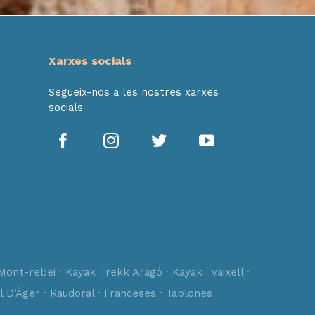
Xarxes socials
Segueix-nos a les nostres xarxes
socials
Mont-rebei · Kayak Trekk Aragó · Kayak i vaixell ·
l D’Àger · Raudoral · Franceses · Tablones