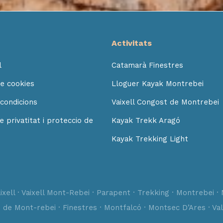
Activitats
l
Catamarà Finestres
de cookies
Lloguer Kayak Montrebei
condicions
Vaixell Congost de Montrebei
de privatitat i proteccio de
Kayak Trekk Aragó
Kayak Trekking Light
xell · Vaixell Mont-Rebei · Parapent · Trekking · Montrebei · 
t de Mont-rebei · Finestres · Montfalcó · Montsec D’Ares · Val