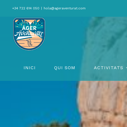
Skip
+34 722 614 050
|
hola@ageraventurat.com
to
content
INICI
QUI SOM
ACTIVITATS