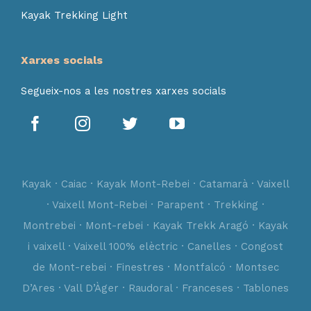
Kayak Trekking Light
Xarxes socials
Segueix-nos a les nostres xarxes socials
Kayak · Caiac · Kayak Mont-Rebei · Catamarà · Vaixell
· Vaixell Mont-Rebei · Parapent · Trekking ·
Montrebei · Mont-rebei · Kayak Trekk Aragó · Kayak
i vaixell · Vaixell 100% elèctric · Canelles · Congost
de Mont-rebei · Finestres · Montfalcó · Montsec
D’Ares · Vall D’Àger · Raudoral · Franceses · Tablones