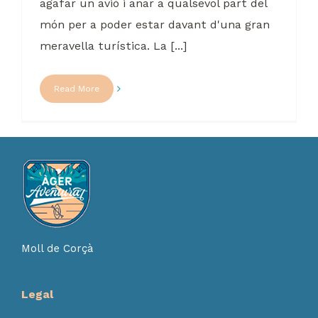
agafar un avió i anar a qualsevol part del
món per a poder estar davant d'una gran
meravella turística. La [...]
Read More
Moll de Corçà
Legal