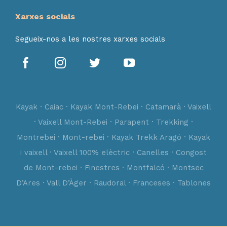
Xarxes socials
Segueix-nos a les nostres xarxes socials
Kayak · Caiac · Kayak Mont-Rebei · Catamarà · Vaixell
· Vaixell Mont-Rebei · Parapent · Trekking ·
Montrebei · Mont-rebei · Kayak Trekk Aragó · Kayak
i vaixell · Vaixell 100% elèctric · Canelles · Congost
de Mont-rebei · Finestres · Montfalcó · Montsec
D’Ares · Vall D’Àger · Raudoral · Franceses · Tablones