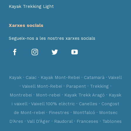
Kayak Trekking Light
Xarxes socials
Segueix-nos a les nostres xarxes socials
Kayak · Caiac · Kayak Mont-Rebei · Catamarà · Vaixell
· Vaixell Mont-Rebei · Parapent · Trekking ·
Montrebei · Mont-rebei · Kayak Trekk Aragó · Kayak
i vaixell · Vaixell 100% elèctric · Canelles · Congost
de Mont-rebei · Finestres · Montfalcó · Montsec
D’Ares · Vall D’Àger · Raudoral · Franceses · Tablones