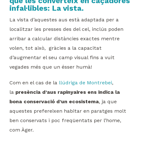
que les converteix en caçadores
infal·libles: La vista.
La vista d’aquestes aus està adaptada per a
localitzar les presses des del cel, inclús poden
arribar a calcular distàncies exactes mentre
volen, tot això, gràcies a la capacitat
d’augmentar el seu camp visual fins a vuit
vegades més que un ésser humà!
Com en el cas de la
llúdriga de Montrebei
,
la
presència d’aus rapinyaires ens indica la
bona conservació d’un ecosistema
, ja que
aquestes prefereixen habitar en paratges molt
ben conservats i poc freqüentats per l’home,
com Àger.