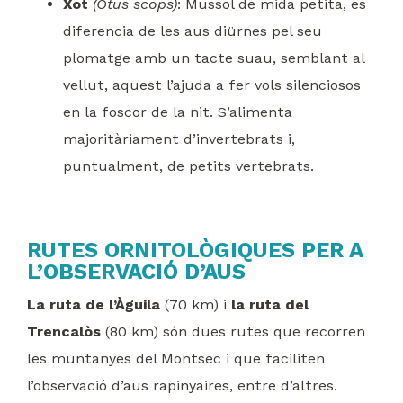
Xot
(Otus scops)
: Mussol de mida petita, es
diferencia de les aus diürnes pel seu
plomatge amb un tacte suau, semblant al
vellut, aquest l’ajuda a fer vols silenciosos
en la foscor de la nit. S’alimenta
majoritàriament d’invertebrats i,
puntualment, de petits vertebrats.
RUTES ORNITOLÒGIQUES PER A
L’OBSERVACIÓ D’AUS
La ruta de l’Àguila
(70 km) i
la ruta del
Trencalòs
(80 km) són dues rutes que recorren
les muntanyes del Montsec i que faciliten
l’observació d’aus rapinyaires, entre d’altres.